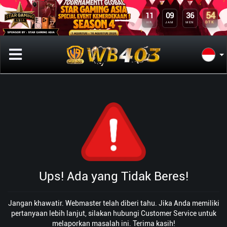
54
11
09
36
DTK
HR
JAM
MEN
Ups! Ada yang Tidak Beres!
Jangan khawatir. Webmaster telah diberi tahu. Jika Anda memiliki
pertanyaan lebih lanjut, silakan hubungi Customer Service untuk
melaporkan masalah ini. Terima kasih!