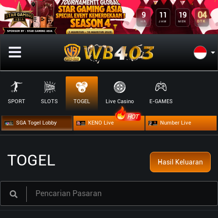
04
9
11
19
DTK
HR
JAM
MEN
SPORT
SLOTS
TOGEL
Live Casino
E-GAMES
HOT
SGA Togel Lobby
KENO Live
Number Live
TOGEL
Hasil Keluaran